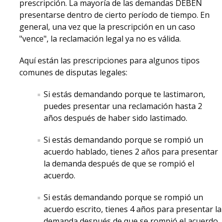
prescripción. La mayoría de las demandas DEBEN
LSAT Prep
presentarse dentro de cierto período de tiempo. En
general, una vez que la prescripción en un caso
Schedule a Meeting
"vence", la reclamación legal ya no es válida.
Aquí están las prescripciones para algunos tipos
comunes de disputas legales:
DIRECTORY
APPLY
GIVE
Si estás demandando porque te lastimaron,
puedes presentar una reclamación hasta 2
años después de haber sido lastimado.
Si estás demandando porque se rompió un
acuerdo hablado, tienes 2 años para presentar
la demanda después de que se rompió el
acuerdo.
Si estás demandando porque se rompió un
acuerdo escrito, tienes 4 años para presentar la
demanda después de que se rompió el acuerdo.