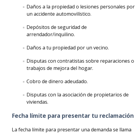
Daños a la propiedad o lesiones personales por
Terminación o Renovación de un Contrato de Arrendamiento
un accidente automovilístico.
Tribunal de Reclamaciones Menores
Depósitos de seguridad de
Interactuando con la Policía
arrendador/inquilino.
Drogas y Alcohol: Identificaciones Falsas y Menores en Posesión
Daños a tu propiedad por un vecino.
Contratar un Abogado
Disputas con contratistas sobre reparaciones o
trabajos de mejora del hogar.
Discriminación Ilegal
Cobro de dinero adeudado.
Forms
Disputas con la asociación de propietarios de
viviendas.
Formas
Fecha límite para presentar tu reclamación
Local Resources
La fecha límite para presentar una demanda se llama