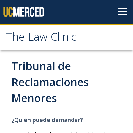
Skip to content
The Law Clinic
The Law Clinic
Home
Tribunal de
Tips and Information
Reclamaciones
Leases and Rental Agreements
Menores
Evictions
Repairs and Maintenance
¿Quién puede demandar?
Security Deposits