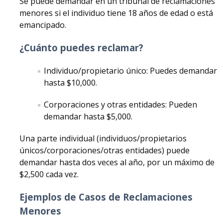
Se puede demandar en un tribunal de reclamaciones
Terminating a Lease
menores si el individuo tiene 18 años de edad o está
emancipado.
Small Claims Court
Interacting With Law Enforcement
¿Cuánto puedes reclamar?
Drug & Alcohol: Fake ID's and MIP (Minor in Possesion)
Individuo/propietario único: Puedes demandar
hasta $10,000.
Hiring a Lawyer
Corporaciones y otras entidades: Pueden
Housing Discrimination
demandar hasta $5,000.
Consejos e Información
Una parte individual (individuos/propietarios
únicos/corporaciones/otras entidades) puede
Arrendamientos y Contrato De Arrendamiento
demandar hasta dos veces al año, por un máximo de
$2,500 cada vez.
Desalojos
Ejemplos de Casos de Reclamaciones
Reparaciones y Mantenimiento
Menores
Comprendiendo los Depósitos de Seguridad en California: